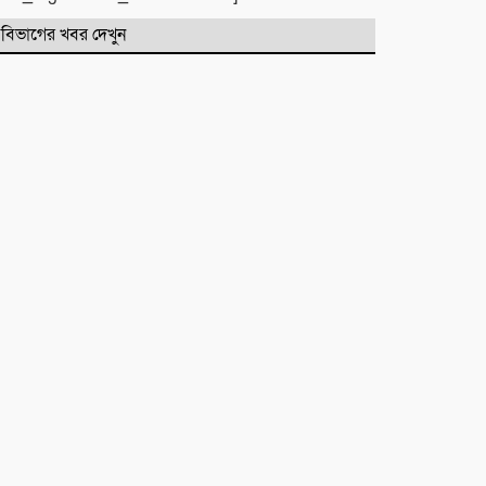
প্রাথমিক বিদ্যালয়ে ‘গণ-অভ্যুত্থান দিবস’
পালিত
বিভাগের খবর দেখুন
পোড়া স্বপ্নের ভেতরেও শান্তির গান
গাইলেন রাহুল আনন্দ
একটি নিখোঁজ সংবাদ
মাহে রবিউল আউয়াল মাসের গুরুত্ব ও
ফজিলত। হাফিজ মাছুম আহমদ
দুধরচকী
শান্তি উদ্যান (আহমেদ নগর) এলাকার
নিরাপত্তা ও উন্নয়নমূলক জরুরি সভার
আহব্বান
প্রায় দশ লাখ কোটি টাকার বাজেট করার