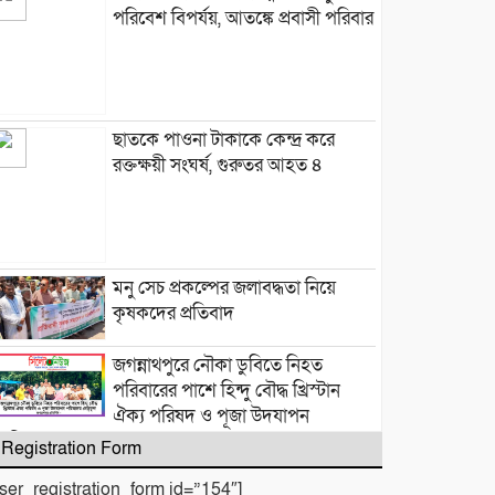
পরিবেশ বিপর্যয়, আতঙ্কে প্রবাসী পরিবার
‎​ছাতকে পাওনা টাকাকে কেন্দ্র করে
রক্তক্ষয়ী সংঘর্ষ, গুরুতর আহত ৪
মনু সেচ প্রকল্পের জলাবদ্ধতা নিয়ে
কৃষকদের প্রতিবাদ
জগন্নাথপুরে নৌকা ডুবিতে নিহত
পরিবারের পাশে হিন্দু বৌদ্ধ খ্রিস্টান
ঐক্য পরিষদ ও পূজা উদযাপন
পরিষদের নেতৃবৃন্দ
Registration Form
​বানারীপাড়া বন্দর মডেল সরকারি
user_registration_form id=”154″]