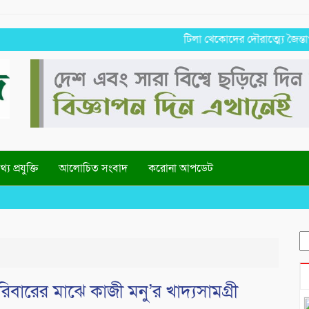
টিলা খেকোদের দৌরাত্ম্যে জৈন্তাপুরে প
্য প্রযুক্তি
আলোচিত সংবাদ
করোনা আপডেট
S
fo
থ পরিবারের মাঝে কাজী মনু’র খাদ্যসামগ্রী