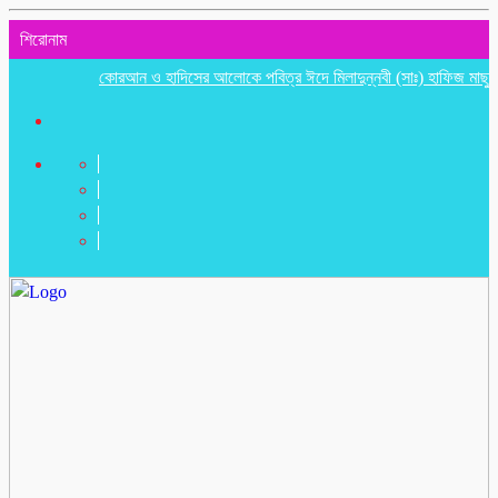
শিরোনাম
কোরআন ও হাদিসের আলোকে পবিত্র ঈদে মিলাদুন্নবী (সাঃ) হাফিজ মাছুম আহমদ 