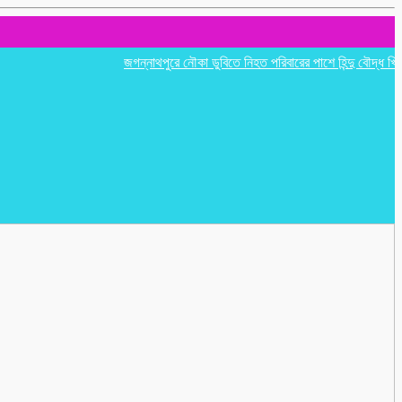
জগন্নাথপুরে নৌকা ডুবিতে নিহত পরিবারের পাশে হিন্দু বৌদ্ধ খ্রিস্টান 