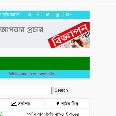
াহুলের
জগন্নাথপুরে ইউপি সদস্য তেরা মিয়াকে জড়িয়ে অপপ্রচার, এলাকাবাস
ellcome to our website...
earch
r:
সর্বশেষ
পাঠক প্রিয়
“আমি আর পারছি না”-সেই রাতের