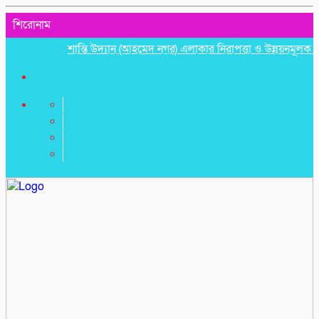
শিরোনাম
শান্তি উদ্যান (আহমেদ নগর) এলাকার নিরাপত্তা ও উন্নয়নমূলক জরুরি সভ