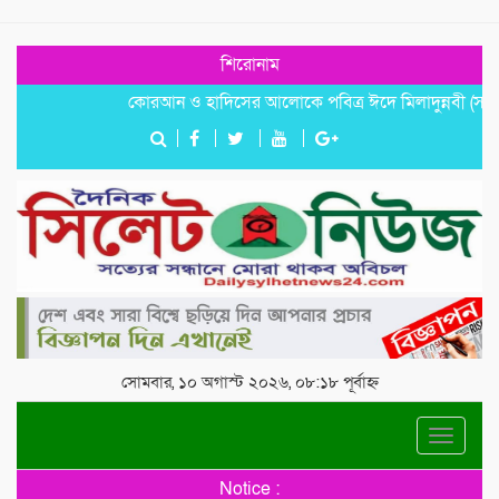
শিরোনাম
কোরআন ও হাদিসের আলোকে পবিত্র ঈদে মিলাদুন্নবী (সাঃ) হাফিজ
সোমবার, ১০ অগাস্ট ২০২৬, ০৮:১৮ পূর্বাহ্ন
Toggle
navigat
Notice :