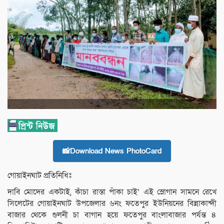
📸Download News PhotoCard
গোয়াইনঘাট প্রতিনিধিঃ
দাবি মোদের একটাই, কাঁচা রাস্তা পাঁকা চাই’ এই স্লোগান সামনে রেখে
সিলেটের গোয়াইনঘাট উপজেলার ৬নং ফতেপুর ইউনিয়নের বিন্নাকান্দী
বাজার থেকে গুলনী চা বাগান হয়ে ফতেপুর বাংলাবাজার পর্যন্ত ৪