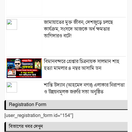
জামায়াতের মুক্ত জীবন, দেশজুড়ে চলছে
কার্যক্রম, সংসদে আজকে অর্ধ ক্ষমতার
ভাগিদারও বটে!
বিমানবন্দরে গ্রেপ্তার চিত্রনায়ক সালমান শাহ
হত্যা মামলার ৪ নম্বর আসামি ডন
শান্তি উদ্যান (আহমেদ নগর) এলাকার নিরাপত্তা
ও উন্নয়নমূলক জরুরি সভা অনুষ্ঠিত
Registration Form
[user_registration_form id=”154″]
বদলির আদেশ উপেক্ষা করে ঘাটাইলেই বহাল
বিভাগের খবর দেখুন
তবিয়তে হিসাব সহকারী মাহফিজুর রহমান!