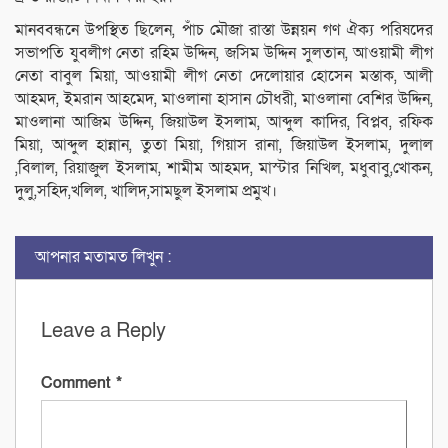
মানববন্ধনে উপস্থিত ছিলেন, পাঁচ মৌজা রাস্তা উন্নয়ন গণ ঐক্য পরিষদের
সভাপতি যুবলীগ নেতা রহিম উদ্দিন, জসিম উদ্দিন সুলতান, আওয়ামী লীগ
নেতা বাবুল মিয়া, আওয়ামী লীগ নেতা দেলোয়ার হোসেন মস্তাক, আলী
আহমদ, ইমরান আহমেদ, মাওলানা হাসান চৌধরী, মাওলানা বেশির উদ্দিন,
মাওলানা আজিম উদ্দিন, জিয়াউল ইসলাম, আব্দুল কাদির, বিপ্লব, রফিক
মিয়া, আব্দুল হান্নান, তুতা মিয়া, গিয়াস রানা, জিয়াউল ইসলাম, দুলাল
,বিলাল, রিয়াজুল ইসলাম, শামীম আহমদ, মাস্টার নিখিল, মধুবাবু,খোকন,
দুলু,সহিদ,খলিল, খালিদ,সামছুল ইসলাম প্রমুখ।
আপনার মতামত লিখুন :
Leave a Reply
Comment
*