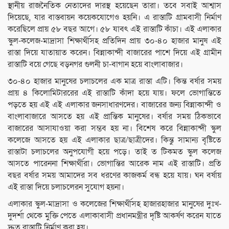
স্থানীয় রাজনৈতিক নেতাদের দারস্থ হয়েছেন তারা। তবে সবাই আশ্বাস
দিয়েছে, যার বাস্তবায়ন কয়েকযোগেও হয়নি। এ রাস্তাটি গ্রামবাসী নির্মাণ
করেছিলে প্রায় ৫৮ বছর আগে। ৫৮ যাবৎ এই রাস্তাটি কাঁচা। এই এলাকার
স্কুল-কলেজ-মাদ্রাসা শিক্ষার্থীসহ প্রতিদিন প্রায় ৩০-৪০ হাজার মানুষ এই
রাস্তা দিয়ে যাতায়াত করেন। বিন্নাকান্দী বাজারের পাশে দিয়ে এই গ্রামীন
রাস্তাটি বয়ে গেছে বড়নগর গুলনী চা-বাগান হয়ে বাংলাবাজার।
৩০-৪০ হাজার মানুষের চলাচলের এক মাত্র রাস্তা এটি। কিন্ত বর্ষার সময়
প্রায় ৪ কিলোমিটাররের এই রাস্তাটি কাঁদা হয়ে যায়। ফলে ভোগান্তিতে
পড়তে হয় এই এই এলাকার জনসাধারণদের। বাজারের জন্য বিন্নাকান্দী ও
বাংলাবাজারে আসতে হয় এই প্রান্তিক মানুষের। বর্ষার সময় ঠিকভাবে
বাজারের আসাযাওয়া করা সম্ভব হয় না। বিশেষ করে বিন্নাকান্দী স্কুল
কলেজে আসতে হয় এই এলাকার ছাত্র/ছাত্রীদের। কিন্তু সামান্য বৃষ্টিতে
রাস্তাটা চলাচলের অনুপযোগী হয়ে পড়ে। তাই ত টিকমত স্কুল কলেজ
আসতে পারেননা শিক্ষার্থীরা। ভোগান্তির আরেক নাম এই রাস্তাটি। প্রতি
বছর বর্ষার সময় আমাদের সব ধরণের কাজকর্ম বন্ধ হয়ে যায়। ঘন বর্ষায়
এই রাস্তা দিয়ে চলাচলেরন সুযোগ হয়না।
এলাকার স্কুল-মাদ্রাসা ও কলেজের শিক্ষার্থীসহ হাজারহাজার মানুষের দুঃখ-
দুদর্শা থেকে মুক্তি পেতে এলাকাবাসী প্রধানমন্ত্রীর দৃষ্টি আকর্ষণ করেন যাতে
দ্রুত রাস্তাটি নির্মাণ করা হয়।