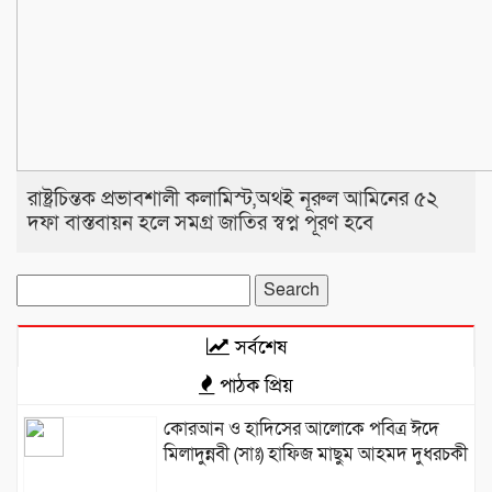
রাষ্ট্রচিন্তক প্রভাবশালী কলামিস্ট,অথই নূরুল আমিনের ৫২
দফা বাস্তবায়ন হলে সমগ্র জাতির স্বপ্ন পূরণ হবে
Search
for:
সর্বশেষ
পাঠক প্রিয়
কোরআন ও হাদিসের আলোকে পবিত্র ঈদে
মিলাদুন্নবী (সাঃ) হাফিজ মাছুম আহমদ দুধরচকী