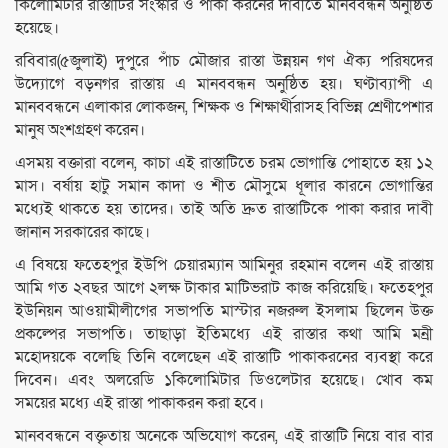
কিলোমিটার রাস্তাটির সংস্কার ও পাকা করনের দাবীতে মানববন্ধন অনুষ্ঠিত
হয়েছে।
রবিবার(৫জুলাই) দুপুরে পাঁচ মৌজার রাস্তা উন্নয়ন গণ ঐক্য পরিষদের
উদ্যোগে বড়নগর রাস্তায় এ মানববন্ধন অনুষ্ঠিত হয়। ঘণ্টাব্যাপী এ
মানববন্ধনে এলাকার লোকজন, শিক্ষক ও শিক্ষার্থীরাসহ বিভিন্ন শ্রেণীপেশার
মানুষ অংশগ্রহণ করেন।
এসময় বক্তারা বলেন, কাচা এই রাস্তাটিতে চরম ভোগান্তি পোহাতে হয় ১২
মাস। বর্ষায় হাটু সমান কাদা ও শীত মৌসুমে ধূলার কারনে ভোগান্তির
মধ্যেই থাকতে হয় তাদের। তাই অতি দ্রুত রাস্তাটিকে পাকা করার দাবী
জানান সরকারের কাছে।
এ বিষয়ে ফতেহপুর ইউপি চেয়ারম্যান আমিনুর রহমান বলেন এই রাস্তায়
আমি গত ২বছর আগে ২লক্ষ টাকার মাটিভরাট কাজ করিয়েছি। ফতেহপুর
ইউনিয়ন আওয়ামীলীগের সভাপতি মাস্টার নজরুল ইসলাম ছিলেন উক্ত
প্রকল্পের সভাপতি। তাছাড়া ইতিমধ্যে এই রাস্তার কথা আমি মন্রী
মহোদয়কে বলেছি তিনি বলেছেন এই রাস্তাটি পাকাকরনের ব্যবস্থা করে
দিবেন। এবং অলরেডি ১কিলোমিটার ডিওলেটার হয়েছে। খোব কম
সময়ের মধ্যে এই রাস্তা পাকাকরন করা হবে।
মানববন্ধনে বক্তৃতায় অনেকে অভিযোগ করেন, এই রাস্তাটি নিয়ে বার বার