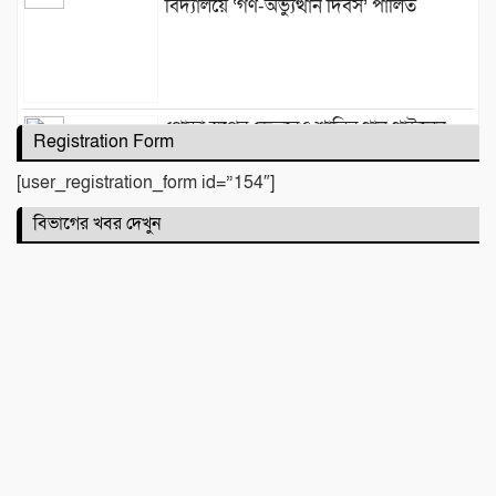
বিদ্যালয়ে ‘গণ-অভ্যুত্থান দিবস’ পালিত
পোড়া স্বপ্নের ভেতরেও শান্তির গান গাইলেন
Registration Form
রাহুল আনন্দ
[user_registration_form id=”154″]
বিভাগের খবর দেখুন
একটি নিখোঁজ সংবাদ
মাহে রবিউল আউয়াল মাসের গুরুত্ব ও
ফজিলত। হাফিজ মাছুম আহমদ দুধরচকী