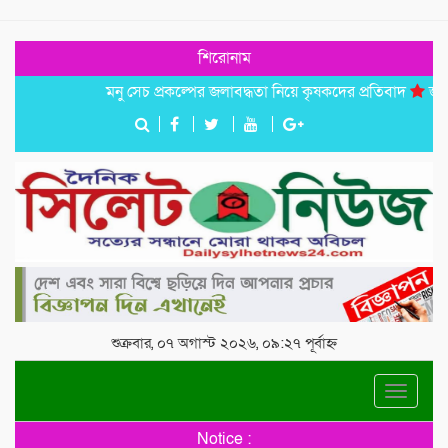
শিরোনাম
মনু সেচ প্রকল্পের জলাবদ্ধতা নিয়ে কৃষকদের প্রতিবাদ
জগন্নাথপুরে
শুক্রবার, ০৭ অগাস্ট ২০২৬, ০৯:২৭ পূর্বাহ্ন
Toggle
navigat
Notice :