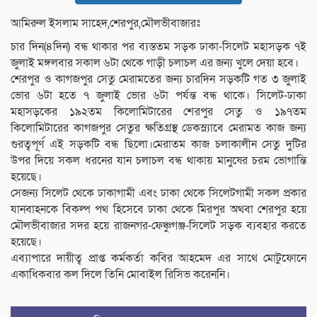
আমিরুল ইসলাম সাহেদ,শেরপুর,মৌলভীবাজারঃ
চার দিন(৪দিন) বন্ধ থাকার পর ব্যস্ততম সড়ক ঢাকা-সিলেট মহাসড়ক ৭ই
জুলাই মঙ্গলবার সকাল ৬টা থেকে গাড়ী চলাচল এর জন্য খুলে দেয়া হবে।
শেরপুর ও কাগজপুর সেতু মেরামতের জন্য চারদিন সড়কটি গত ৩ জুলাই
ভোর ৬টা হতে ৭ জুলাই ভোর ৬টা পর্যন্ত বন্ধ থাকে। সিলেট-ঢাকা
মহাসড়কের ১৯২তম কিলোমিটারের শেরপুর সেতু ও ১৯৭তম
কিলোমিটারের কাগজপুর সেতুর ক্ষতিগ্রস্থ ডেকস্ল্যাবে মেরামত কাজ জন্য
গুরত্বপূর্ণ এই সড়কটি বন্ধ ছিলো।মেরাতম কাজ চলাকালীন সেতু দুটির
উপর দিয়ে সকল ধরনের যান চলাচল বন্ধ থাকায় মানুষের চরম ভোগান্তি
হয়েছে।
সেজন্য সিলেট থেকে ঢাকাগামী এবং ঢাকা থেকে সিলেটগামী সকল প্রকার
যানবাহনকে বিকল্প পথ হিসেবে ঢাকা থেকে মিরপুর অথবা শেরপুর হয়ে
মৌলভীবাজার সদর হয়ে রাজনগর-ফেঞ্চুগঞ্জ-সিলেট সড়ক ব্যবহার করতে
হয়েছে।
এব্যাপারে দায়ীত্ব প্রাপ্ত কর্মকর্তা কবির আহমেদ এর সাথে মোটুফোনে
একাধিকবার কল দিলে তিনি মোবাইল রিসিভ করেননি।