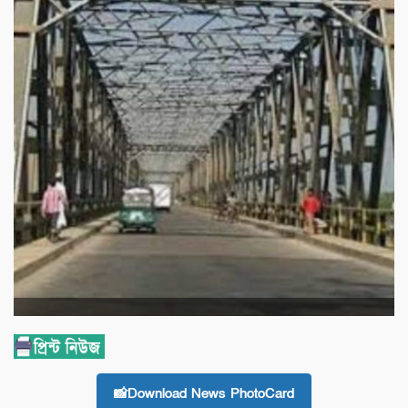
📸Download News PhotoCard