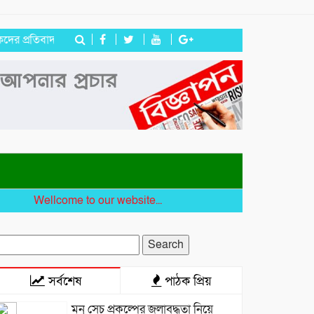
্রতিবাদ
জগন্নাথপুরে নৌকা ডুবিতে নিহত পরিবারের পাশে হিন্দু বৌদ্ধ খ্রিস্
Wellcome to our website...
earch
r:
সর্বশেষ
পাঠক প্রিয়
মনু সেচ প্রকল্পের জলাবদ্ধতা নিয়ে