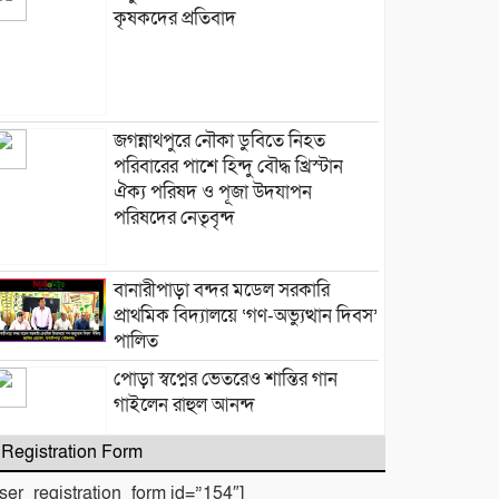
কৃষকদের প্রতিবাদ
জগন্নাথপুরে নৌকা ডুবিতে নিহত
পরিবারের পাশে হিন্দু বৌদ্ধ খ্রিস্টান
ঐক্য পরিষদ ও পূজা উদযাপন
পরিষদের নেতৃবৃন্দ
​বানারীপাড়া বন্দর মডেল সরকারি
প্রাথমিক বিদ্যালয়ে ‘গণ-অভ্যুত্থান দিবস’
পালিত
পোড়া স্বপ্নের ভেতরেও শান্তির গান
গাইলেন রাহুল আনন্দ
Registration Form
user_registration_form id=”154″]