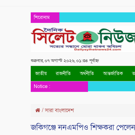
শিরোনাম
শুক্রবার, ০৭ অগাস্ট ২০২৬, ০১:৩৪ পূর্বাহ্ন
জাতীয়
রাজনীতি
অর্থনীতি
আন্তর্জাতিক
তথ
Notice :
/
সারা বাংলাদেশ
জকিগঞ্জে ননএমপিও শিক্ষকরা পেলেন প্