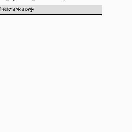
একটি নিখোঁজ সংবাদ
বিভাগের খবর দেখুন
মাহে রবিউল আউয়াল মাসের গুরুত্ব ও
ফজিলত। হাফিজ মাছুম আহমদ
দুধরচকী
শান্তি উদ্যান (আহমেদ নগর) এলাকার
নিরাপত্তা ও উন্নয়নমূলক জরুরি সভার
আহব্বান
প্রায় দশ লাখ কোটি টাকার বাজেট করার
পরেও দেশ এভাবে চলতে পারে না। এত
নড়বড়ে হতে পারে না