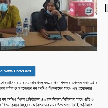
ad News PhotoCard
রী শেখ হাসিনার মাধ্যমে জকিগঞ্জে ননএমপিও শিক্ষকরা পেলেন প্রধানমন্ত্রীর
টে থাকা জকিগঞ্জ উপজেলার ননএমপিও শিক্ষকদের মাঝে এই প্রণোদনার
মপিও শিক্ষা প্রতিষ্ঠানের ৪৯ জন শিক্ষক/শিক্ষিকার মাঝে প্রতি ৫
র বিজন কুমার সিংহ। চেক বিতরনের সময় উপজেলা নির্বাহী অফিসার