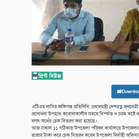
📸Downlo
এটিএম নাসির জকিগঞ্জ প্রতিনিধি::প্রধানমন্ত্রী দেশরত্ন জননেত্
প্রনোধনা উপহার৷ করোনাকালীন সময়ে বিপর্যস্ত ও চরম কষ্
নগদ অর্থের চেক বিতরণ করা হয়েছে।
আজ সকাল ১১ গঠিকায় উপজেলা পরিষদ কার্যালয়ে উপজেলার ননএ
হাজার টাকা করে চেক বিতরন করেন উপজেলা নির্বাহী অফিসা