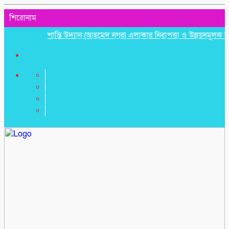
শিরোনাম
শান্তি উদ্যান (আহমেদ নগর) এলাকার নিরাপত্তা ও উন্নয়নমূলক জরুরি সভ