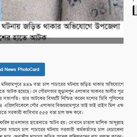
ad News PhotoCard
র মনিরামপুরে ৪৪৯ বস্তা চাল পাচারের ঘটনায় জড়িত থাকার অভিযোগে
র হাতে আটক হয়েছে। সে পৌরসভার জুড়ানপুন এলাকার আকবর আলীর পুত্র
িটির সভাপতি। তার আটকের বিষয়টি নিশ্চিত করেন যশোর ডিবি পুলিশের
 ৪ এপ্রিলবিকেলে পৌর এলাকার বিজয়রামপুরে ভাই ভাই রাইস মিল এন্ড
িতে সরকারী কাবিখার ৫৫৫ বস্তা চাল জব্দ করে।
 ফরিদ হাওলাদার হাতেনাতে আটব হয়। সেখানে চাতাল মালিক আব্দুল্লাহ
িতিদের সামনে চাল পাচারের ঘটনায় সরকারী কর্মকর্তাসহ চাল বেচাকেনা
জগদীশ দাস, দেবাশীষ দাসসহ জড়িত অনেক কুশিলবদের নাম প্রকাশ করেন।