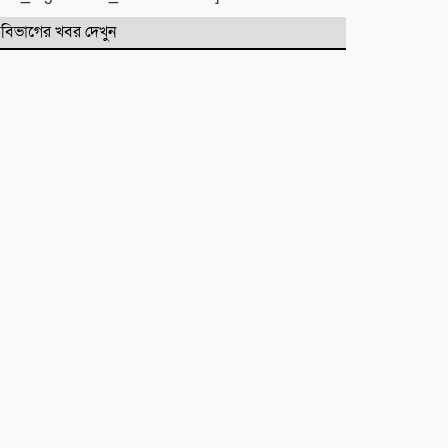
বিভাগের খবর দেখুন
মাহে রবিউল আউয়াল মাসের গুরুত্ব ও
ফজিলত। হাফিজ মাছুম আহমদ
দুধরচকী
শান্তি উদ্যান (আহমেদ নগর) এলাকার
নিরাপত্তা ও উন্নয়নমূলক জরুরি সভার
আহব্বান
প্রায় দশ লাখ কোটি টাকার বাজেট করার
পরেও দেশ এভাবে চলতে পারে না। এত
নড়বড়ে হতে পারে না
ফজরের নামাজের উপকারিতা ও