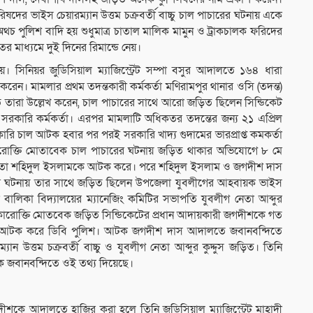
ের ভাইস চেয়ারম্যান উত্তম চক্রবর্তী বাচ্চু চাল পাচারের ঘটনায় একে
 পুলিশ বাদি হয় শুধুমাত্র চাতাল মালিক মামুন ও ট্রাকচালক ফরিদের
 মাধ্যমে দুই দিনের রিমান্ডে নেয়।
। সিনিয়র জুডিসিয়াল ম্যাজিস্ট্রেট সম্পা বসুর আদালতে ১৬৪ ধারা
করেন। মামলার প্রথম তদন্তকারী কর্মকর্তা মণিরামপুর থানার ওসি (তদন্ত)
 তারা উল্লেখ করেন, চাল পাচারের সাথে আরো জড়িত ছিলেন সিন্ডিকেট
সরকারি কর্মকর্তা। এরপর মামলাটি অধিকতর তদন্তের জন্য ২১ এপ্রিল
রি চাল আটক হবার পর পরই সরকারি খাদ্য গুদামের ভারপ্রাপ্ত কমকর্তা
্বীকারোক্তি মোতাবেক চাল পাচারের ঘটনায় জড়িত থাকার অভিযোগে ৮ মে
 নেতা শহিদুল ইসলামকে আটক করে। পরে শহিদুল ইসলাম ও জগদীশ দাস
রের ঘটনায় তার সাথে জড়িত ছিলেন উপজেলা যুবলীগের আহবায়ক ভাইস
যমিক বালিকা বিদ্যালয়ের ম্যানেজিং কমিটির সভাপতি যুবলীগ নেতা আব্দুর
স্বীকারোক্তি মোতবেক জড়িত সিন্ডিকেটের প্রধান আদায়কারী জগদীশকে গত
কে আটক করে ডিবি পুলিশ। আটক জগদীশ দাস আদালতে জবানবন্দিতে
ন উত্তম চক্রবর্তী বাচ্চু ও যুবলীগ নেতা আব্দুর কুদ্দুস জড়িত। তিনি
মূলক জবানবন্দিতে ওই তথ্য দিয়েছে।
শকে আদালতে হাজির করা হলে তিনি জুডিসিয়াল ম্যাজিস্ট্রেট মাহাদী