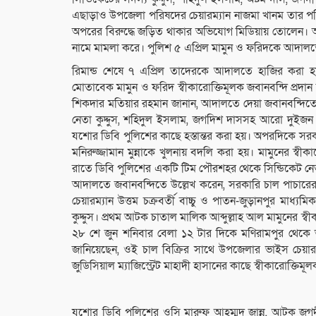
এছাড়াও উপজেলা পরিষদের চেয়ারম্যান নাজমা খানম তার পরিষদ
অপরের বিরুদ্ধে জড়িত থাকার অভিযোগ মিডিয়ায় তোলেন। অথচ
নামে মামলা করে। পুলিশ ৫ এপ্রিল মামুন ও ফরিদকে আদালতের
রিমান্ড শেষে ৭ এপ্রিল তাদেরকে আদালতে হাজির করা হয়
মোতাবেক মামুন ও ফরিদ স্বীকারোক্তিমূলক জবানবন্দি প্রদান 
শিকদার মতিয়ার রহমান জানান, আদালতে দেয়া জবানবন্দিতে
নেতা কুদ্দুস, শহিদুল ইসলাম, জগদিশ দাসসহ আরো দুইজন 
যশোর ডিবি পুলিশের কাছে হস্তান্তর করা হয়। অপরদিকে সরকা
মনিরুজ্জামান মুন্নাকে খুলনায় বদলি করা হয়। মামুনের স
রাতে ডিবি পুলিশের একটি টিম পৌরশহর থেকে সিন্ডিকেট
আদালতে জবানবন্দিতে উল্লেখ করেন, সরকারি চাল পাচা
চেয়ারম্যান উত্তম চক্রবর্তী বাচ্চু ও পাতন-জুড়ানপুর মাধ্
কুদ্দুস। প্রথম আটক চাতাল মালিক আব্দুল্লাহ আল মামুনের 
২৮ শে জুন শনিবার বেলা ১২ টার দিকে মণিরামপুর থে
জানিয়েছেন, ওই চাল বিক্রির সাথে উপজেলার ভাইস চেয়ারম্যা
জুডিসিয়াল ম্যাজিস্ট্রেট মাহাদী হাসানের কাছে স্বীকারোক্তি
যশোর ডিবি পুলিশের ওসি মারুফ আহম্মদ জান্ন, আটক জগদী