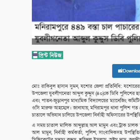
📸Downlo
মোঃ রাকিবুল হাসান সুমন, যশোর জেলা প্রতিনিধি: যশোরে
উপজেলা যুবলীগনেতা আব্দুল কুদ্দুস (৪০)কে ডিবি পুলিশে
এবং পাতন-জুড়ানপুর মাধ্যমিক বিদ্যালয়ের ম্যানেজিং কম
ওসি মারুফ আহম্মেদ। জানাযায়, মণিরামপুর থানা পুলিশ গত
চাতালে অভিযান চালিয়ে উপজেলা নির্বাহী অফিসারের উপস্থিত
এ সময় চাতাল মালিক আব্দুল্লাহ আল মামুন এবং ট্রাক চালক
আল মামুন, নির্বাহী কর্মকর্তা, পুলিশ, সাংবাদিকসহ উপস্থ
সিন্ডিকেটের সদস্য কুদ্দুস, শহিদুল ইসলাম, অষ্টম দাস, 