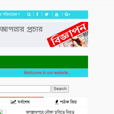
 পাশে হিন্দু বৌদ্ধ খ্রিস্টান ঐক্য পরিষদ ও পূজা উদযাপন পরিষদের নেতৃবৃন্দ
Wellcome to our website...
earch
r:
সর্বশেষ
পাঠক প্রিয়
জগন্নাথপুরে নৌকা ডুবিতে নিহত