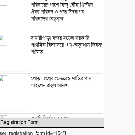
পরিবারের পাশে হিন্দু বৌদ্ধ খ্রিস্টান
ঐক্য পরিষদ ও পূজা উদযাপন
পরিষদের নেতৃবৃন্দ
​বানারীপাড়া বন্দর মডেল সরকারি
প্রাথমিক বিদ্যালয়ে ‘গণ-অভ্যুত্থান দিবস’
পালিত
পোড়া স্বপ্নের ভেতরেও শান্তির গান
গাইলেন রাহুল আনন্দ
একটি নিখোঁজ সংবাদ
Registration Form
user_registration_form id=”154″]