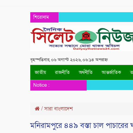
শিরোনাম
বৃহস্পতিবার, ০৬ অগাস্ট ২০২৬, ০৬:১৪ অপরাহ্ন
জাতীয়
রাজনীতি
অর্থনীতি
আন্তর্জাতিক
তথ
Notice :
/
সারা বাংলাদেশ
মনিরামপুরে ৪৪৯ বস্তা চাল পাচারে