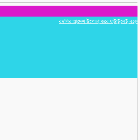
বদলির আদেশ উপেক্ষা করে ঘাটাইলেই বহাল তবিয়ত