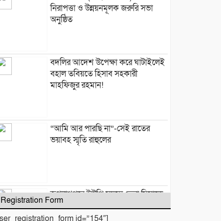
নিরাপত্তা ও উন্নয়নমূলক জরুরি সভা
অনুষ্ঠিত
বদলির আদেশ উপেক্ষা করে ঘাটাইলেই
বহাল তবিয়তে হিসাব সহকারী
মাহফিজুর রহমান!
“আমি আর পারছি না”-সেই রাতের
ভয়াবহ স্মৃতি রাহুলের
জগন্নাথপুরে ইউপি সদস্য তেরা মিয়াকে
Registration Form
জড়িয়ে অপপ্রচার, এলাকাবাসীর
মানববন্ধন
user_registration_form id=”154″]