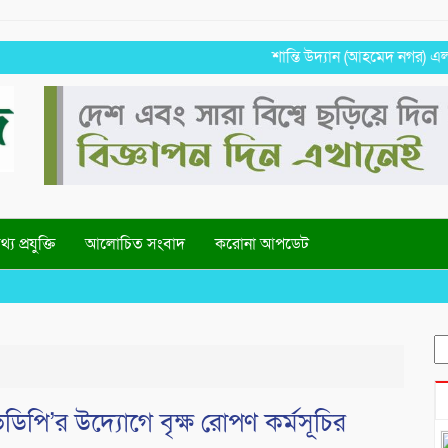
শান্তি উদ্যান (আহমেদ নগর) এলাকার নি
্য প্রযুক্তি
আলোচিত সংবাদ
করোনা আপডেট
S
fo
পি’র উদ্যোগে বৃক্ষ রোপণ কর্মসূচির