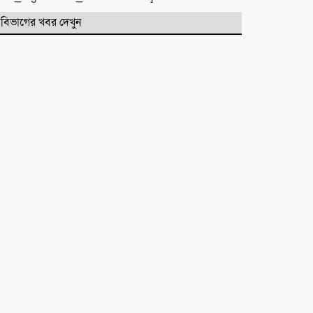
বিভাগের খবর দেখুন
সিলেটে দুই বাসের মুখোমুখি সংঘর্ষে
নিহত ৯
কবিতা :
টিলা খেকোদের দৌরাত্ম্যে জৈন্তাপুরে
পরিবেশ বিপর্যয়, আতঙ্কে প্রবাসী পরিবার
‎​ছাতকে পাওনা টাকাকে কেন্দ্র করে
রক্তক্ষয়ী সংঘর্ষ, গুরুতর আহত ৪