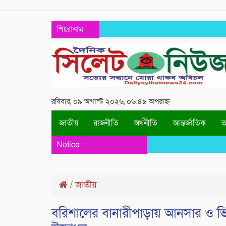
শিরোনাম
রবিবার, ০৯ অগাস্ট ২০২৬, ০৬:৪৯ অপরাহ্ন
জাতীয়
রাজনীতি
অর্থনীতি
আন্তর্জাতিক
তথ
Notice :
/
জাতীয়
বরিশালের বানারীপাড়ায় আনসার ও ভিডি