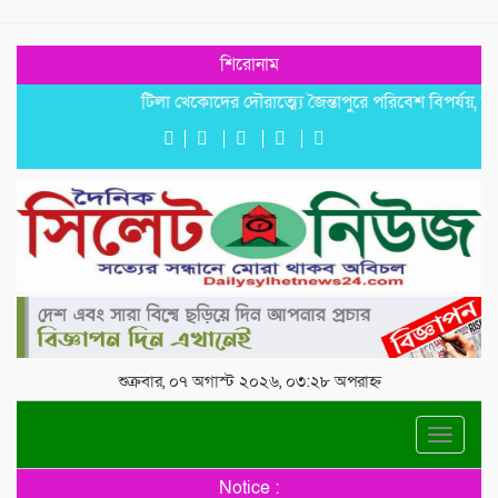
শিরোনাম
টিলা খেকোদের দৌরাত্ম্যে জৈন্তাপুরে পরিবেশ বিপর্যয়, আতঙ্কে প
শুক্রবার, ০৭ অগাস্ট ২০২৬, ০৩:২৮ অপরাহ্ন
Toggle
navigat
Notice :