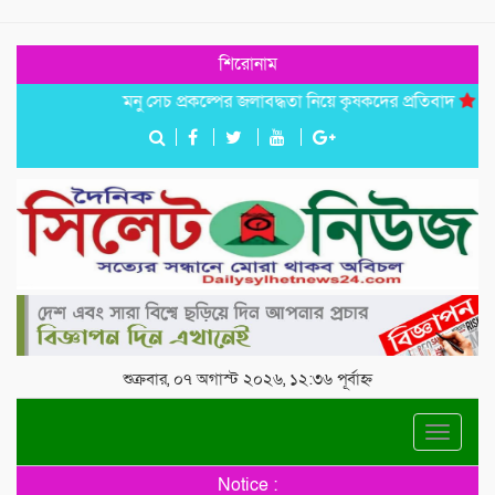
শিরোনাম
মনু সেচ প্রকল্পের জলাবদ্ধতা নিয়ে কৃষকদের প্রতিবাদ
জগন্নাথপু
শুক্রবার, ০৭ অগাস্ট ২০২৬, ১২:৩৬ পূর্বাহ্ন
Toggle
navigat
Notice :