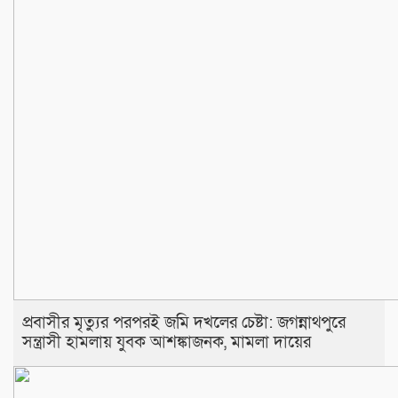
প্রবাসীর মৃত্যুর পরপরই জমি দখলের চেষ্টা: জগন্নাথপুরে
সন্ত্রাসী হামলায় যুবক আশঙ্কাজনক, মামলা দায়ের