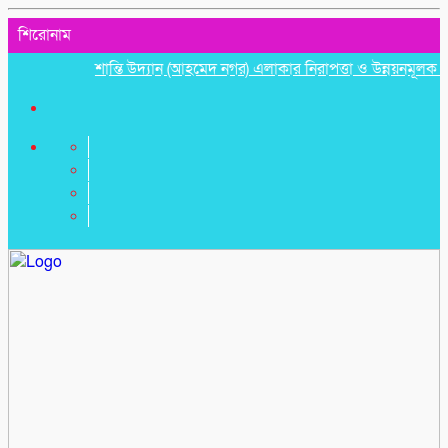
শিরোনাম
শান্তি উদ্যান (আহমেদ নগর) এলাকার নিরাপত্তা ও উন্নয়নমূলক জরুরি সভ