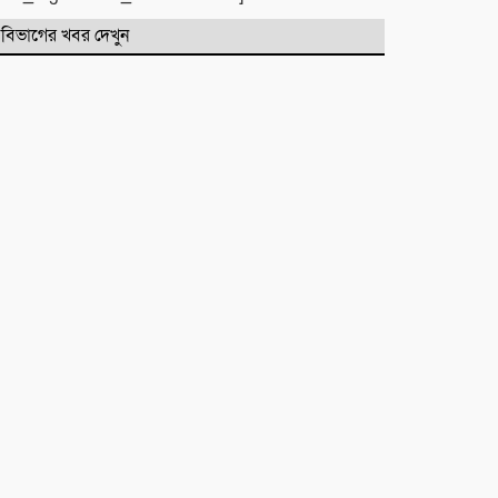
বিভাগের খবর দেখুন
টিলা খেকোদের দৌরাত্ম্যে জৈন্তাপুরে
পরিবেশ বিপর্যয়, আতঙ্কে প্রবাসী পরিবার
‎​ছাতকে পাওনা টাকাকে কেন্দ্র করে
রক্তক্ষয়ী সংঘর্ষ, গুরুতর আহত ৪
মনু সেচ প্রকল্পের জলাবদ্ধতা নিয়ে
কৃষকদের প্রতিবাদ
জগন্নাথপুরে নৌকা ডুবিতে নিহত
পরিবারের পাশে হিন্দু বৌদ্ধ খ্রিস্টান