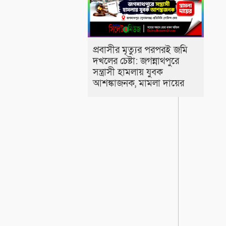
প্রবাসীর মৃত্যুর পরপরই জমি
দখলের চেষ্টা: জগন্নাথপুরে
সন্ত্রাসী হামলায় যুবক
আশঙ্কাজনক, মামলা দায়ের