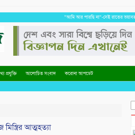
“আমি আর পারছি না”-সেই রাতের ভয়াবহ স্মৃতি রা
্য প্রযুক্তি
আলোচিত সংবাদ
করোনা আপডেট
We
S
fo
িস্ত্রির আত্মহত্যা