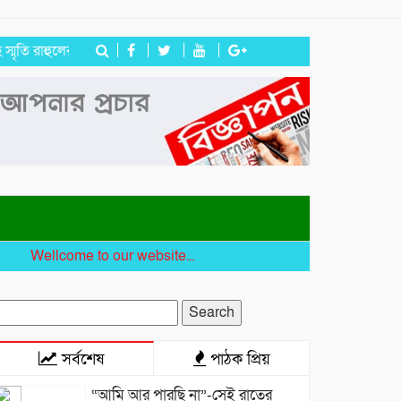
হুলের
জগন্নাথপুরে ইউপি সদস্য তেরা মিয়াকে জড়িয়ে অপপ্রচার, এলাকাবাসী
llcome to our website...
earch
r:
সর্বশেষ
পাঠক প্রিয়
“আমি আর পারছি না”-সেই রাতের