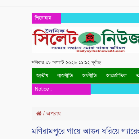
শিরোনাম
শনিবার, ০৮ অগাস্ট ২০২৬, ১১:১২ পূর্বাহ্ন
জাতীয়
রাজনীতি
অর্থনীতি
আন্তর্জাতিক
তথ
Notice :
/
অপরাধ
মণিরামপুরে গায়ে আগুন ধরিয়ে গ্যারেজ ম