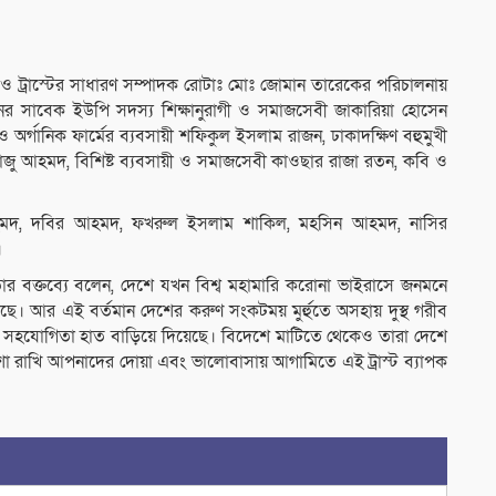
 ট্রাস্টের সাধারণ সম্পাদক রোটাঃ মোঃ জোমান তারেকের পরিচালনায়
য়নের সাবেক ইউপি সদস্য শিক্ষানুরাগী ও সমাজসেবী জাকারিয়া হোসেন
অর্গানিক ফার্মের ব্যবসায়ী শফিকুল ইসলাম রাজন, ঢাকাদক্ষিণ বহুমুখী
 রাজু আহমদ, বিশিষ্ট ব্যবসায়ী ও সমাজসেবী কাওছার রাজা রতন, কবি ও
হমদ, দবির আহমদ, ফখরুল ইসলাম শাকিল, মহসিন আহমদ, নাসির
।
তার বক্তব্যে বলেন, দেশে যখন বিশ্ব মহামারি করোনা ভাইরাসে জনমনে
ছে। আর এই বর্তমান দেশের করুণ সংকটময় মুর্হুতে অসহায় দুস্থ গরীব
 সহযোগিতা হাত বাড়িয়ে দিয়েছে। বিদেশে মাটিতে থেকেও তারা দেশে
া রাখি আপনাদের দোয়া এবং ভালোবাসায় আগামিতে এই ট্রাস্ট ব্যাপক