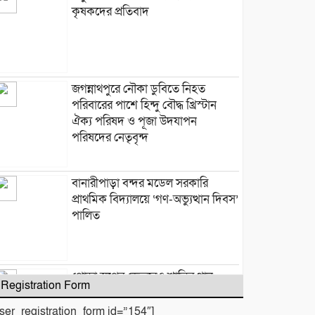
কৃষকদের প্রতিবাদ
জগন্নাথপুরে নৌকা ডুবিতে নিহত
পরিবারের পাশে হিন্দু বৌদ্ধ খ্রিস্টান
ঐক্য পরিষদ ও পূজা উদযাপন
পরিষদের নেতৃবৃন্দ
​বানারীপাড়া বন্দর মডেল সরকারি
প্রাথমিক বিদ্যালয়ে ‘গণ-অভ্যুত্থান দিবস’
পালিত
পোড়া স্বপ্নের ভেতরেও শান্তির গান
Registration Form
গাইলেন রাহুল আনন্দ
user_registration_form id=”154″]