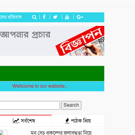
িবাদ
জগন্নাথপুরে নৌকা ডুবিতে নিহত পরিবারের পাশে হিন্দু বৌদ্ধ খ্রিস্টান 
ellcome to our website...
earch
r:
সর্বশেষ
পাঠক প্রিয়
মনু সেচ প্রকল্পের জলাবদ্ধতা নিয়ে