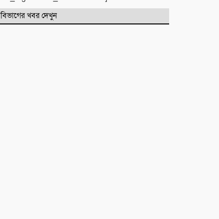
বিভাগের খবর দেখুন
একটি নিখোঁজ সংবাদ
মাহে রবিউল আউয়াল মাসের গুরুত্ব ও
ফজিলত। হাফিজ মাছুম আহমদ
দুধরচকী
শান্তি উদ্যান (আহমেদ নগর) এলাকার
নিরাপত্তা ও উন্নয়নমূলক জরুরি সভার
আহব্বান
প্রায় দশ লাখ কোটি টাকার বাজেট করার