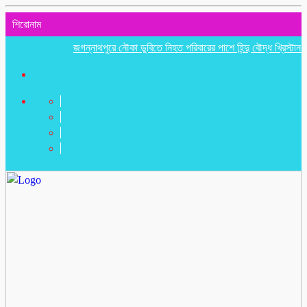
শিরোনাম
জগন্নাথপুরে নৌকা ডুবিতে নিহত পরিবারের পাশে হিন্দু বৌদ্ধ খ্রিস্টান ঐক্য পর