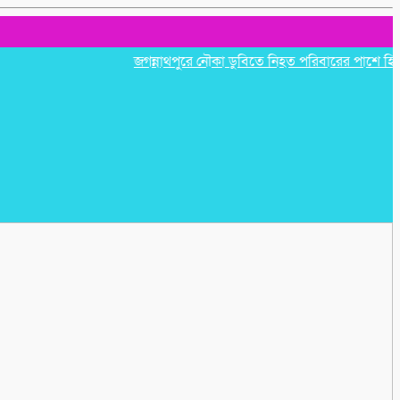
জগন্নাথপুরে নৌকা ডুবিতে নিহত পরিবারের পাশে হিন্দু বৌদ্