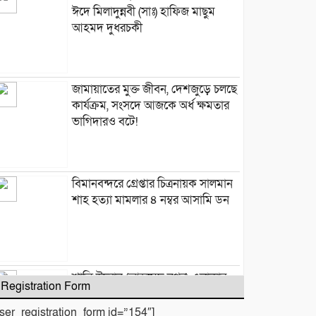
ঈদে মিলাদুন্নবী (সাঃ) হাফিজ মাছুম
আহমদ দুধরচকী
জামায়াতের মুক্ত জীবন, দেশজুড়ে চলছে
কার্যক্রম, সংসদে আজকে অর্ধ ক্ষমতার
ভাগিদারও বটে!
বিমানবন্দরে গ্রেপ্তার চিত্রনায়ক সালমান
শাহ হত্যা মামলার ৪ নম্বর আসামি ডন
শান্তি উদ্যান (আহমেদ নগর) এলাকার
Registration Form
নিরাপত্তা ও উন্নয়নমূলক জরুরি সভা
অনুষ্ঠিত
user_registration_form id=”154″]