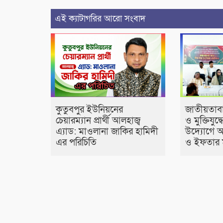
এই ক্যাটাগরির আরো সংবাদ
কুতুবপুর ইউনিয়নের
জাতীয়তাবাদ
চেয়ারম্যান প্রার্থী আলহাজ্ব
ও মুক্তিযুদ্
এ‍্যাড: মাওলানা জাকির হামিদী
উদ্যোগে 
এর পরিচিতি
ও ইফতার 