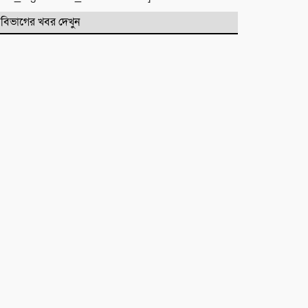
বিভাগের খবর দেখুন
বদলির আদেশ উপেক্ষা করে ঘাটাইলেই
বহাল তবিয়তে হিসাব সহকারী
মাহফিজুর রহমান!
“আমি আর পারছি না”-সেই রাতের
ভয়াবহ স্মৃতি রাহুলের
জগন্নাথপুরে ইউপি সদস্য তেরা মিয়াকে
জড়িয়ে অপপ্রচার, এলাকাবাসীর
মানববন্ধন
সিলেটে দুই বাসের মুখোমুখি সংঘর্ষে