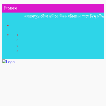
শিরোনাম
জগন্নাথপুরে নৌকা ডুবিতে নিহত পরিবারের পাশে হিন্দু বৌদ্ধ খ্রিস্ট