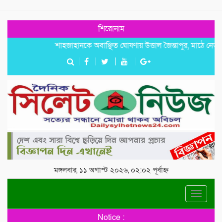
শিরোনাম
শাহজাহানকে অবাঞ্ছিত ঘোষণায় উত্তাল জৈন্তাপুর, মাঠে নেতাকর্মীরা
মঙ্গলবার, ১১ অগাস্ট ২০২৬, ০২:০২ পূর্বাহ্ন
Toggle
navigat
Notice :