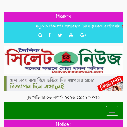
শিরোনাম
মনু সেচ প্রকল্পের জলাবদ্ধতা নিয়ে কৃষকদের প্রতিবাদ
জগন্নাথ
বৃহস্পতিবার, ০৬ অগাস্ট ২০২৬, ১১:২৬ অপরাহ্ন
Toggle
navigat
Notice :