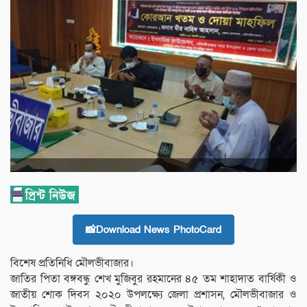
📸Download News PhotoCard
বিশেষ প্রতিনিধি মৌলভীবাজার।
জাতির পিতা বঙ্গবন্ধু শেখ মুজিবুর রহমানের ৪৫ তম শাহাদাত বার্ষিকী ও
জাতীয় শোক দিবস ২০২০ উপলক্ষ্যে জেলা প্রশাসন, মৌলভীবাজার ও