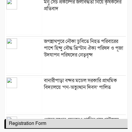
মনু সেচ প্রকল্পের জলাবদ্ধতা নিয়ে কৃষকদের
প্রতিবাদ
জগন্নাথপুরে নৌকা ডুবিতে নিহত পরিবারের
পাশে হিন্দু বৌদ্ধ খ্রিস্টান ঐক্য পরিষদ ও পূজা
উদযাপন পরিষদের নেতৃবৃন্দ
​বানারীপাড়া বন্দর মডেল সরকারি প্রাথমিক
বিদ্যালয়ে ‘গণ-অভ্যুত্থান দিবস’ পালিত
পোড়া স্বপ্নের ভেতরেও শান্তির গান গাইলেন
Registration Form
রাহুল আনন্দ