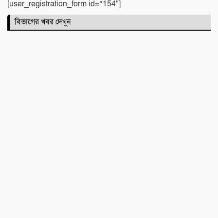
[user_registration_form id=”154″]
বিভাগের খবর দেখুন
একটি নিখোঁজ সংবাদ
মাহে রবিউল আউয়াল মাসের গুরুত্ব ও
ফজিলত। হাফিজ মাছুম আহমদ দুধরচকী
শান্তি উদ্যান (আহমেদ নগর) এলাকার নিরাপত্তা
ও উন্নয়নমূলক জরুরি সভার আহব্বান
প্রায় দশ লাখ কোটি টাকার বাজেট করার পরেও