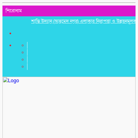
শিরোনাম
শান্তি উদ্যান (আহমেদ নগর) এলাকার নিরাপত্তা ও উন্নয়নমূলক জরুরি স