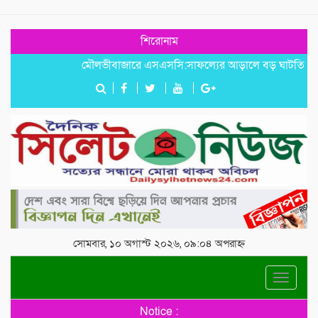
শিরোনাম
মৌলভীবাজারে এসএসসি:সাফল্যের আড়ালে বড় ঘাটতি
খঞ্জনপু
সোমবার, ১০ অগাস্ট ২০২৬, ০৯:০৪ অপরাহ্ন
Toggle
navigat
Notice :