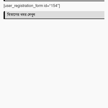
আজমনি স্কুলে মীমের সাফল্য
[user_registration_form id=”154″]
বিভাগের খবর দেখুন
কোরআন ও হাদিসের আলোকে পবিত্র ঈদে
মিলাদুন্নবী (সাঃ) হাফিজ মাছুম আহমদ দুধরচকী
জামায়াতের মুক্ত জীবন, দেশজুড়ে চলছে
কার্যক্রম, সংসদে আজকে অর্ধ ক্ষমতার
ভাগিদারও বটে!
বিমানবন্দরে গ্রেপ্তার চিত্রনায়ক সালমান শাহ
হত্যা মামলার ৪ নম্বর আসামি ডন
শান্তি উদ্যান (আহমেদ নগর) এলাকার নিরাপত্তা
ও উন্নয়নমূলক জরুরি সভা অনুষ্ঠিত