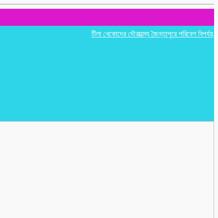
টিলা খেকোদের দৌরাত্ম্যে জৈন্তাপুরে পরিবেশ বিপর্যয়, আতঙ্ক