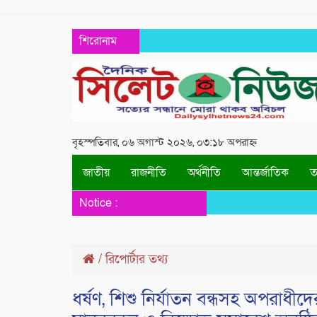
শিরোনাম
বৃহস্পতিবার, ০৬ অগাস্ট ২০২৬, ০৩:১৮ অপরাহ্ন
জাতীয়
রাজনীতি
অর্থনীতি
আন্তর্জাতিক
তথ
Notice :
/
রিপোর্টার তথ্য
ধর্ষণ, শিশু নির্যাতন বন্ধসহ অপরাধীদ