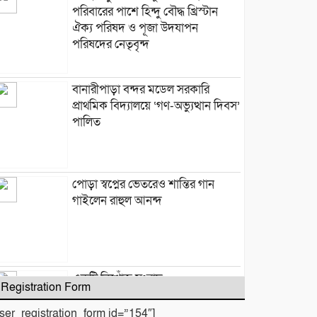
পরিবারের পাশে হিন্দু বৌদ্ধ খ্রিস্টান
ঐক্য পরিষদ ও পূজা উদযাপন
পরিষদের নেতৃবৃন্দ
​বানারীপাড়া বন্দর মডেল সরকারি
প্রাথমিক বিদ্যালয়ে ‘গণ-অভ্যুত্থান দিবস’
পালিত
পোড়া স্বপ্নের ভেতরেও শান্তির গান
গাইলেন রাহুল আনন্দ
একটি নিখোঁজ সংবাদ
Registration Form
user_registration_form id=”154″]