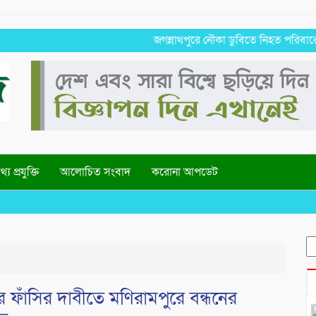
জগন্নাথপুরে নৌকা ডুবিতে নিহত পরিবারের পাশে হ
্য প্রযুক্তি
আলোচিত সংবাদ
করোনা আপডেট
S
fo
ের ফাঁসির দাবীতে মণিরামপুরে বন্ধনের