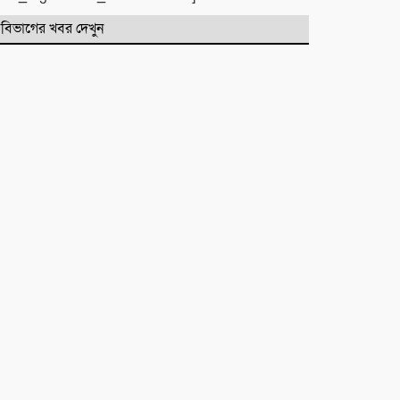
বিভাগের খবর দেখুন
মাহে রবিউল আউয়াল মাসের গুরুত্ব ও
ফজিলত। হাফিজ মাছুম আহমদ
দুধরচকী
শান্তি উদ্যান (আহমেদ নগর) এলাকার
নিরাপত্তা ও উন্নয়নমূলক জরুরি সভার
আহব্বান
প্রায় দশ লাখ কোটি টাকার বাজেট করার
পরেও দেশ এভাবে চলতে পারে না। এত
নড়বড়ে হতে পারে না
ফজরের নামাজের উপকারিতা ও