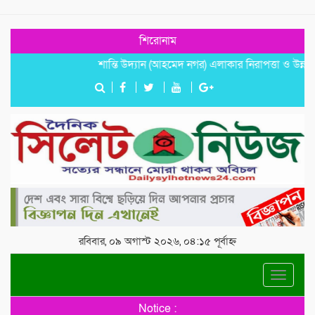
শিরোনাম
শান্তি উদ্যান (আহমেদ নগর) এলাকার নিরাপত্তা ও উন্নয়নমূলক
রবিবার, ০৯ অগাস্ট ২০২৬, ০৪:১৫ পূর্বাহ্ন
Toggle
navigat
Notice :