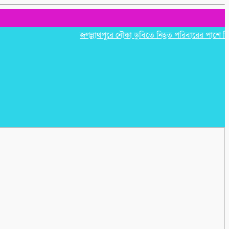
জগন্নাথপুরে নৌকা ডুবিতে নিহত পরিবারের পাশে হিন্দু বৌ