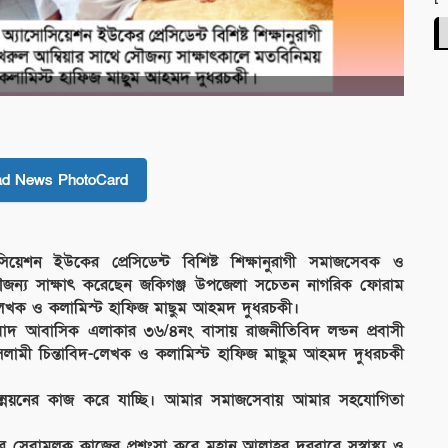
ad News PhotoCard
োসিয়েশন ইউকের প্রেসিডেন্ট বিশিষ্ট শিক্ষানুরাগী সমাজসেবক ও
সৌজন্য সাক্ষাৎ করেছেন জকিগঞ্জ উপজেলা সচেতন নাগরিক ফোরাম
বিদ-লেখক ও কলামিস্ট হাফিজ মাছুম আহমদ দুধরচকী।
লাবাদ আবাসিক এলাকার ৩৬/৪নং বাসায় রাজনীতিবিদ লন্ডন প্রবাসী
 ইসলামী চিন্তাবিদ-লেখক ও কলামিস্ট হাফিজ মাছুম আহমদ দুধরচকী
উন্নয়নের কাজ করে যাচ্ছি। আমার সমাজসেবায় আমার সহযোগিতা
সেবামূলক কাজের প্রশংসা করে মহান আল্লাহর দরবারে সুস্বাস্থ্য ও