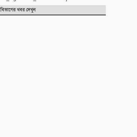
বিভাগের খবর দেখুন
একটি নিখোঁজ সংবাদ
মাহে রবিউল আউয়াল মাসের গুরুত্ব ও
ফজিলত। হাফিজ মাছুম আহমদ
দুধরচকী
শান্তি উদ্যান (আহমেদ নগর) এলাকার
নিরাপত্তা ও উন্নয়নমূলক জরুরি সভার
আহব্বান
প্রায় দশ লাখ কোটি টাকার বাজেট করার