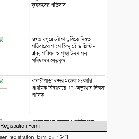
কৃষকদের প্রতিবাদ
জগন্নাথপুরে নৌকা ডুবিতে নিহত
পরিবারের পাশে হিন্দু বৌদ্ধ খ্রিস্টান
ঐক্য পরিষদ ও পূজা উদযাপন
পরিষদের নেতৃবৃন্দ
​বানারীপাড়া বন্দর মডেল সরকারি
প্রাথমিক বিদ্যালয়ে ‘গণ-অভ্যুত্থান দিবস’
পালিত
পোড়া স্বপ্নের ভেতরেও শান্তির গান
Registration Form
গাইলেন রাহুল আনন্দ
user_registration_form id=”154″]