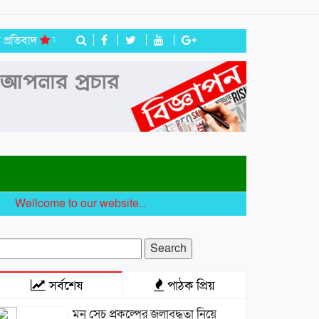
দ
জগন্নাথপুরে নৌকা ডুবিতে নিহত পরিবারের পাশে হিন্দু বৌদ্ধ খ্রিস্টান ঐক
lcome to our website...
earch
r:
সর্বশেষ
পাঠক প্রিয়
মনু সেচ প্রকল্পের জলাবদ্ধতা নিয়ে