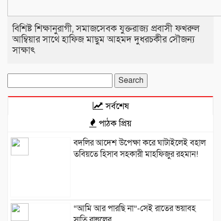
বিশিষ্ট শিক্ষানুরাগী, সমাজসেবক যুক্তরাজ্য প্রবাসী ফখরুল
আম্বিয়ার সাথে হাফিজ মাছুম আহমদ দুধরচকীর সৌজন্য
সাক্ষাৎ
Search
for:
সর্বশেষ
পাঠক প্রিয়
বদলির আদেশ উপেক্ষা করে ঘাটাইলেই বহাল
তবিয়তে হিসাব সহকারী মাহফিজুর রহমান!
“আমি আর পারছি না”-সেই রাতের ভয়াবহ
স্মৃতি রাহুলের