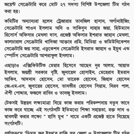
জয়েন্ট সেক্রেটারি করে মোট ২৭ সদস্য বিশিষ্ট উপজেলা টিম গঠন
করা হয়।
কমিটির অন্যান্যরা হলেন ট্রেজারার তানজিল হাসান, অর্গানাইজিং
সেক্রেটারি শাওন ইসলাম অনি ও সাকিবুন নাহার জয়া, হিউম্যান
রিসোর্স অফিসার মেঘলা দাস, প্রজেক্ট অফিসার ইশরাত জাহান মেঘলা,
কালচারাল সেক্রেটারি খাদিজা আক্তার প্রমি, মিডিয়া ও কমিউনিকেশন
সেক্রেটারি জয় সাহা, এডুকেশন সেক্রেটারি ইসরাত জাহান ও ইয়ুথ এন্ড
স্পোর্টস সেক্রেটারি আশরাফুল ইসলাম।
এছাড়াও এক্সিকিউটিভ মেম্বার হিসেবে আছেন নুর আলম, আয়াত
ইসলাম, জয়শ্রী সরকার বৃষ্টি, জুনায়েদ হোসাইন, মেহেরাব ইমরান
আকিব, আদনান হোসেন, মো তারেক হোসেন, জিহাদ হোসেন
জে.এম.এস, জুবায়ের হোসেন, তানভীর হোসেন সিয়াম, নিরব পাল,
ঐশী পোদ্দার, ফজলে রাব্বি ও তানজু ইসলাম।
টেকসই উন্নয়ন লক্ষ্যমাত্রা নিয়ে কাজ করার পরিকল্পনায় নতুন ভাবে
কাজ করে যাচ্ছে এই সংগঠনটি ইতিমধ্যে শিক্ষা সহায়তা, রক্ত দান ও
স্বাবলম্বী করার লক্ষ্যে ” হাসি মুখ ” নামে একটি প্রজেক্ট হাতে নিয়েছে
সংগঠনটি।
প্রর্যায়ক্রমে ‘ড্রিমস ফর ইয়ুথ’র বাকি সব জেলা ও উপজেলায় টিম গঠন