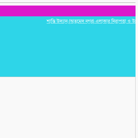
শান্তি উদ্যান (আহমেদ নগর) এলাকার নিরাপত্তা ও উন্নয়নমূল