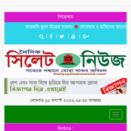
শিরোনাম
আজমনি স্কুলে মীমের সাফল্য
কোরআন ও হাদিসের আলোকে পবিত্র ঈদে
সোমবার, ১০ অগাস্ট ২০২৬, ০৫:২৮ অপরাহ্ন
Toggle
navigat
Notice :