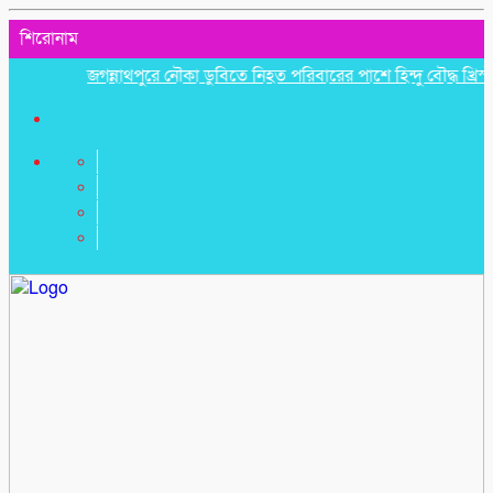
শিরোনাম
জগন্নাথপুরে নৌকা ডুবিতে নিহত পরিবারের পাশে হিন্দু বৌদ্ধ খ্রিস্টান 