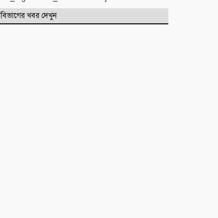
প্রাথমিক বিদ্যালয়ে ‘গণ-অভ্যুত্থান দিবস’
পালিত
বিভাগের খবর দেখুন
পোড়া স্বপ্নের ভেতরেও শান্তির গান
গাইলেন রাহুল আনন্দ
একটি নিখোঁজ সংবাদ
মাহে রবিউল আউয়াল মাসের গুরুত্ব ও
ফজিলত। হাফিজ মাছুম আহমদ
দুধরচকী
শান্তি উদ্যান (আহমেদ নগর) এলাকার
নিরাপত্তা ও উন্নয়নমূলক জরুরি সভার
আহব্বান
প্রায় দশ লাখ কোটি টাকার বাজেট করার