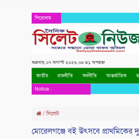
শিরোনাম
শুক্রবার, ০৭ অগাস্ট ২০২৬, ০৮:৪১ অপরাহ্ন
জাতীয়
রাজনীতি
অর্থনীতি
আন্তর্জাতিক
তথ
Notice :
/
সিলেট
মোরেলগঞ্জে বই উৎসবে প্রাথমিকের দুই 