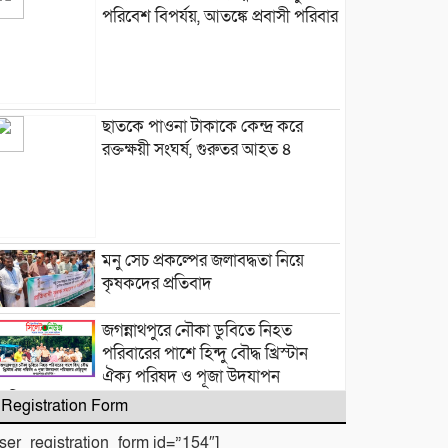
পরিবেশ বিপর্যয়, আতঙ্কে প্রবাসী পরিবার
‎​ছাতকে পাওনা টাকাকে কেন্দ্র করে
রক্তক্ষয়ী সংঘর্ষ, গুরুতর আহত ৪
মনু সেচ প্রকল্পের জলাবদ্ধতা নিয়ে
কৃষকদের প্রতিবাদ
জগন্নাথপুরে নৌকা ডুবিতে নিহত
পরিবারের পাশে হিন্দু বৌদ্ধ খ্রিস্টান
ঐক্য পরিষদ ও পূজা উদযাপন
পরিষদের নেতৃবৃন্দ
Registration Form
​বানারীপাড়া বন্দর মডেল সরকারি
user_registration_form id=”154″]