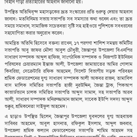
বিহীন গাড়ী প্রত্যাহারের আহবান জানানো হয়।
উপস্থিত অতিথিবৃন্দ মহাসড়কের দ্রূত সংস্কারের প্রতি গুরুত্ব দেয়ার আহবান
জানান। মতবিনিময় সভায় সভাপতি সব সমস্যার কথা শুনেন এবং তা দ্রূত
সময়ে সমাধান, সামাজিক সচেতনতা সৃষ্টি সহ হাইওয়ে পুলিশকে সবধরনের
সহযোগিতা করার অনুরোধ করেন।
আমন্ত্রিত অতিথি হিসেবে বক্তব্য রাখেন, ১৭ পরগণা শালিশ সমন্বয় কমিটির
সভাপতি আবু জাফর মৌলা আবুল চৌধুরী, জৈন্তাপুর উপজেলা বিএনপির
সাধারণ সম্পাদক আব্দুল হাফিজ, সাংগঠনিক সম্পাদক ও নিজপাট ইউনিয়ন
পরিষদের চেয়ারম্যান ইন্তাজ আলী, উপজেলা জামায়াতের আমির গোলাম
কিবরিয়া, সেক্রেটারি রফিক আহমেদ, সিলেট বিভাগীয় সড়ক পরিবহন
শ্রমিক ফেডারেশনের যুগ্ম সাধারণ সম্পাদক আলী আকবর রাজন, তামাবিল
বাস মালিক সমিতির সভাপতি হাজী নুরউদ্দিন, জৈন্তা ট্রাক, পিকআপ
কাভার্ডভ্যান চালক সমিতির সভাপতি আব্দুস সামাদ, সহ সভাপতি আরব
আলী, সাধারণ সম্পাদক মনিরুজ্জামান জামাল, সাবেক ইউপি সদস্য আব্দুস
শুক্কুর, শ্রমিকনেতা সাইফুল আহমেদ।
এ ছাড়াও উপস্থিত ছিলেন, জৈন্তাপুর উপজেলা যুবদলের যুগ্ম আহবায়ক
সাব্বির আহমেদ, আবুল হাসনাত, রফিকুল ইসলাম, আব্দুল জব্বার,
উপজেলা শ্রমিক কল্যান ফেডারেশনের সভাপতি শামিম আহমদ সহ