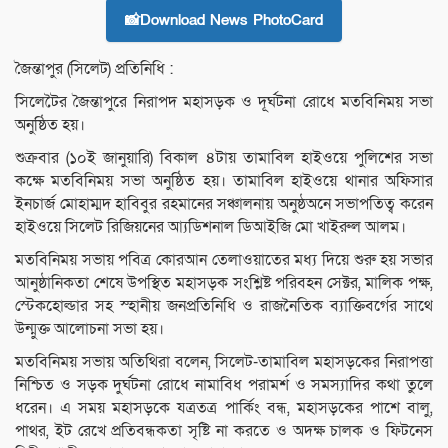
📸Download News PhotoCard
জৈন্তাপুর (সিলেট) প্রতিনিধি :
সিলেটৈর জৈন্তাপুরে নিরাপদ মহাসড়ক ও দূর্ঘটনা রোধে মতবিনিময় সভা
অনুষ্ঠিত হয়।
শুক্রবার (১০ই জানুয়ারি) বিকাল ৪টায় তামাবিল হাইওয়ে পুলিশের সভা
কক্ষে মতবিনিময় সভা অনুষ্ঠিত হয়। তামাবিল হাইওয়ে থানার অফিসার
ইনচার্জ মোহাম্মদ হাবিবুর রহমানের সঞ্চালনায় অনুষ্ঠঅনে সভাপতিত্ব করেন
হাইওয়ে সিলেট রিজিয়নের আ্যডিশনাল ডিআইজি মো খাইরুল আলম।
মতবিনিময় সভায় পবিত্র কোরআন তেলাওয়াতের মধ্য দিয়ে শুরু হয় সভার
আনুষ্ঠানিকতা শেষে উপস্থিত মহাসড়ক সংশ্লিষ্ট পরিবহন সেক্টর, মালিক পক্ষ,
স্টেকহোল্ডার সহ স্হানীয় জনপ্রতিনিধি ও রাজনৈতিক ব্যাক্তিবর্গের সাথে
উন্মুক্ত আলোচনা সভা হয়।
মতবিনিময় সভায় অতিথিরা বলেন, সিলেট-তামাবিল মহাসড়কের নিরাপত্তা
নিশ্চিত ও সড়ক দুর্ঘটনা রোধে নামাবিধ পরামর্শ ও সমস্যাদির কথা তুলে
ধরেন। এ সময় মহাসড়কে যত্রতত্র পার্কিং বন্ধ, মহাসড়কের পাশে বালু,
পাথর, ইট রেখে প্রতিবন্ধকতা সৃষ্টি না করতে ও অদক্ষ চালক ও ফিটনেস