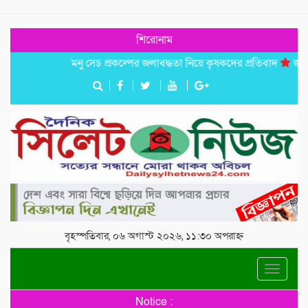
শিরোনাম
মনু সেচ প্রকল্পের জলাবদ্ধতা নিয়ে কৃষকদের প্রতিবাদ
জগন্নাথপুর
বৃহস্পতিবার, ০৬ অগাস্ট ২০২৬, ১১:৩০ অপরাহ্ন
Toggle
navigat
Notice :