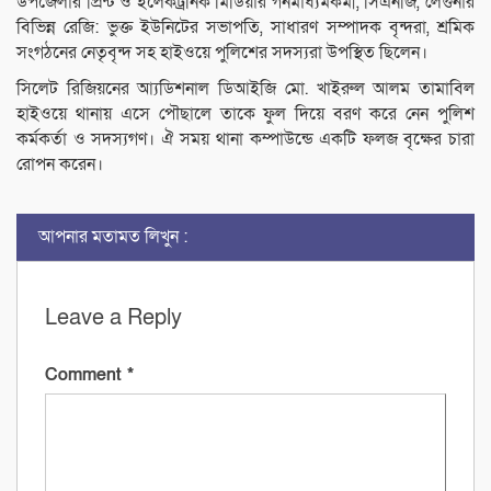
উপজেলার প্রিন্ট ও ইলেকট্রনিক মিডিয়ার গনমাধ্যমকর্মী, সিএনজি, লেগুনার
বিভিন্ন রেজি: ভুক্ত ইউনিটের সভাপতি, সাধারণ সম্পাদক বৃন্দরা, শ্রমিক
সংগঠনের নেতৃবৃন্দ সহ হাইওয়ে পুলিশের সদস্যরা উপস্থিত ছিলেন।
সিলেট রিজিয়নের আ্যডিশনাল ডিআইজি মো. খাইরুল আলম তামাবিল
হাইওয়ে থানায় এসে পৌছালে তাকে ফুল দিয়ে বরণ করে নেন পুলিশ
কর্মকর্তা ও সদস্যগণ। ঐ সময় থানা কম্পাউন্ডে একটি ফলজ বৃক্ষের চারা
রোপন করেন।
আপনার মতামত লিখুন :
Leave a Reply
Comment
*