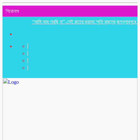
শিরোনাম
“আমি আর পারছি না”-সেই রাতের ভয়াবহ স্মৃতি রাহুলের
জগন্নাথপুরে ইউপি সদস