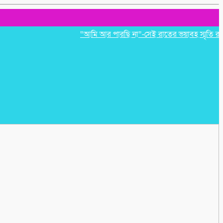
“আমি আর পারছি না”-সেই রাতের ভয়াবহ স্মৃতি রাহুলের