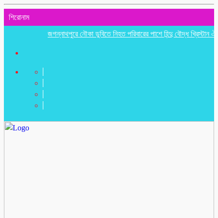
শিরোনাম
জগন্নাথপুরে নৌকা ডুবিতে নিহত পরিবারের পাশে হিন্দু বৌদ্ধ খ্রিস্টান ঐক্য পরি