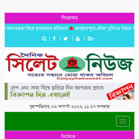
শিরোনাম
বদ্ধতা নিয়ে কৃষকদের প্রতিবাদ
জগন্নাথপুরে নৌকা ডুবিতে নিহত পরিবারের পা
বৃহস্পতিবার, ০৬ অগাস্ট ২০২৬, ১১:২৭ অপরাহ্ন
Toggle
navigat
Notice :