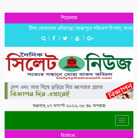
শিরোনাম
টিলা খেকোদের দৌরাত্ম্যে জৈন্তাপুরে পরিবেশ বিপর্যয়, আতঙ্কে প্রবাসী
শুক্রবার, ০৭ অগাস্ট ২০২৬, ০৮:৩৮ অপরাহ্ন
Toggle
navigat
Notice :