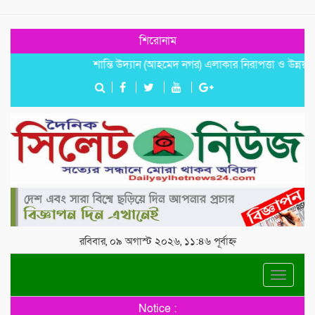
শিরোনাম
শান্তি উদ্যান (আহমেদ নগর) এলাকার নিরাপত্তা ও উন্নয়নমূলক জর
রবিবার, ০৯ অগাস্ট ২০২৬, ১১:৪৬ পূর্বাহ্ন
Toggle
navigat
Notice :