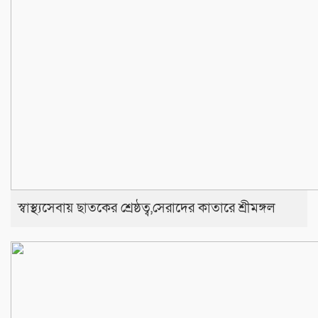
স্বাস্থ্যসেবায় ছাতকের শ্রেষ্ঠত্ব,সেরাদের কাতারে শ্রীমঙ্গল