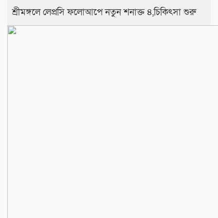
শ্রীমঙ্গলে লেপ্রসি ফলোআপে নতুন শনাক্ত ৪,চিকিৎসা শুরু