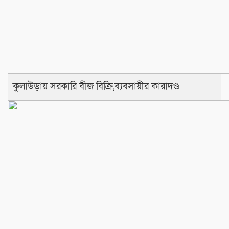
কুলাউড়ায় সরকারি বীজ বিক্রি,ব্যবসায়ীর কারাদণ্ড