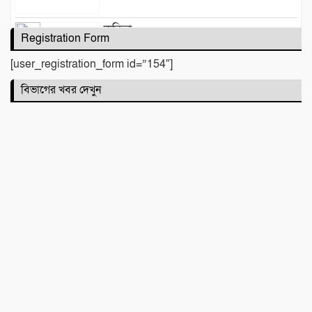
কবিতা :
Registration Form
[user_registration_form id=”154″]
বিভাগের খবর দেখুন
টিলা খেকোদের দৌরাত্ম্যে জৈন্তাপুরে পরিবেশ
বিপর্যয়, আতঙ্কে প্রবাসী পরিবার
‎​ছাতকে পাওনা টাকাকে কেন্দ্র করে রক্তক্ষয়ী
সংঘর্ষ, গুরুতর আহত ৪
মনু সেচ প্রকল্পের জলাবদ্ধতা নিয়ে কৃষকদের
প্রতিবাদ