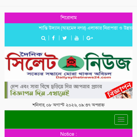
শিরোনাম
শান্তি উদ্যান (আহমেদ নগর) এলাকার নিরাপত্তা ও উন্নয়নমূলক জরু
শনিবার, ০৮ অগাস্ট ২০২৬, ০৯:৩৭ অপরাহ্ন
Toggle
navigat
Notice :