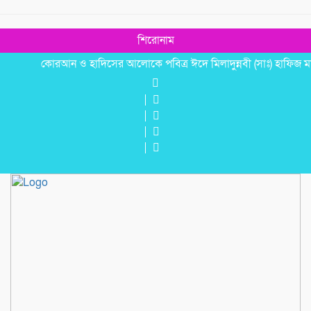
শিরোনাম
কোরআন ও হাদিসের আলোকে পবিত্র ঈদে মিলাদুন্নবী (সাঃ) হাফিজ মাছুম 