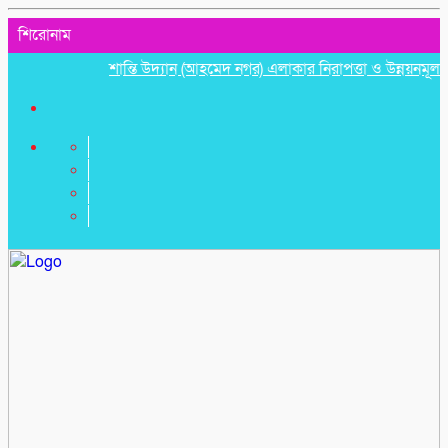
শিরোনাম
শান্তি উদ্যান (আহমেদ নগর) এলাকার নিরাপত্তা ও উন্নয়নমূলক জরুরি