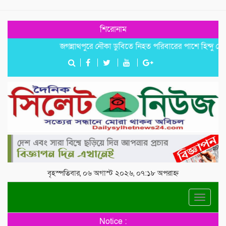
শিরোনাম
জগন্নাথপুরে নৌকা ডুবিতে নিহত পরিবারের পাশে হিন্দু বৌদ্ধ খ্রি
বৃহস্পতিবার, ০৬ অগাস্ট ২০২৬, ০৭:১৮ অপরাহ্ন
Toggle
navigat
Notice :