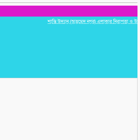
শান্তি উদ্যান (আহমেদ নগর) এলাকার নিরাপত্তা ও উন্নয়নমূল