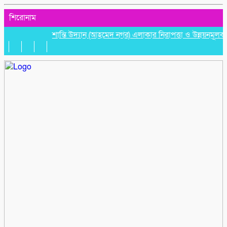
শিরোনাম
শান্তি উদ্যান (আহমেদ নগর) এলাকার নিরাপত্তা ও উন্নয়নমূলক জরুরি স