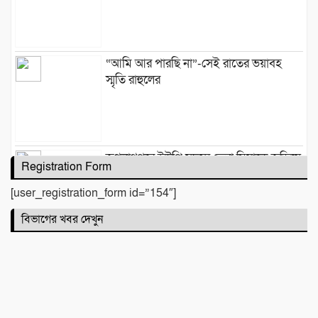
“আমি আর পারছি না”-সেই রাতের ভয়াবহ
স্মৃতি রাহুলের
জগন্নাথপুরে ইউপি সদস্য তেরা মিয়াকে জড়িয়ে
Registration Form
অপপ্রচার, এলাকাবাসীর মানববন্ধন
[user_registration_form id=”154″]
বিভাগের খবর দেখুন
সিলেটে দুই বাসের মুখোমুখি সংঘর্ষে নিহত ৯