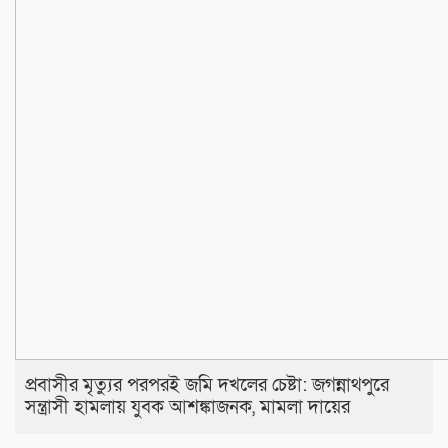
প্রবাসীর মৃত্যুর পরপরই জমি দখলের চেষ্টা: জগন্নাথপুরে
সন্ত্রাসী হামলায় যুবক আশঙ্কাজনক, মামলা দায়ের