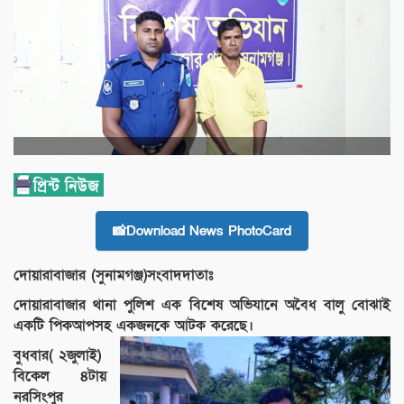
📸Download News PhotoCard
দোয়ারাবাজার (সুনামগঞ্জ)সংবাদদাতাঃ
দোয়ারাবাজার থানা পুলিশ এক বিশেষ অভিযানে অবৈধ বালু বোঝাই
একটি পিকআপসহ একজনকে আটক করেছে।
বুধবার( ২জুলাই)
বিকেল ৪টায়
নরসিংপুর