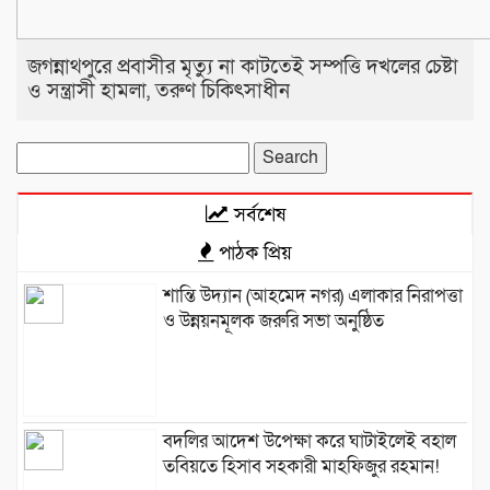
জগন্নাথপুরে প্রবাসীর মৃত্যু না কাটতেই সম্পত্তি দখলের চেষ্টা
ও সন্ত্রাসী হামলা, তরুণ চিকিৎসাধীন
Search
for:
সর্বশেষ
পাঠক প্রিয়
শান্তি উদ্যান (আহমেদ নগর) এলাকার নিরাপত্তা
ও উন্নয়নমূলক জরুরি সভা অনুষ্ঠিত
বদলির আদেশ উপেক্ষা করে ঘাটাইলেই বহাল
তবিয়তে হিসাব সহকারী মাহফিজুর রহমান!